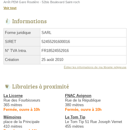
Arrêt PEM Gare Routière - 52bis Boulevard Saint-roch
Voir tout
Informations
Forme juridique
SARL
SIRET
52455291600016
N° TVA Intra.
FR18524552916
Création
25 août 2010
Éditer les informations de ma librairie religieuse
Librairies à proximité
La Licorne
FNAC Avignon
Rue des Fourbisseurs
Rue de la République
365 mètres
380 mètres
Fermée, ouvre à 10h
Fermée, ouvre à 10h
Mémoires
Le Tom Tip
place de la Principale
Le Tom Tip 51 Rue Joseph Vernet
410 mètres
455 mètres