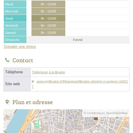
Mardi
9h - 12h30
Mercredi
9h - 12h30
Jeudi
9h - 12h30
Vendredi
9h - 12h30
Samedi
9h - 12h30
Dimanche
Fermé
Signaler une erreur
Contact
Téléphone
Téléphoner à la librairie
www.mylibrairie.fr/84/avignon/librairie-clement-vi-avignon-16421
Site web
7
Plan et adresse
© contributeurs OpenStreetMap