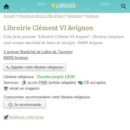
Accueil
>
Provence-Alpes-Côte d'Azur
>
Vaucluse
>
Avignon
Librairie Clément VI Avignon
Cette fiche présente "Librairie Clément VI Avignon", librairie religieuse
situé
avenue maréchal de lattre de tassigny
, 84000 Avignon.
3 avenue Maréchal de Lattre de Tassigny
84000 Avignon
📞 Appeler cette librairie religieuse
Librairie religieuse
-
Ouverte jusqu'à 12h30
Services :
accès
PMR
(entrée adaptée)
,
CB acceptée
,
retrait en magasin
3 personnes
recommandent
cette librairie religieuse.
Je recommande
Améliorer cette fiche