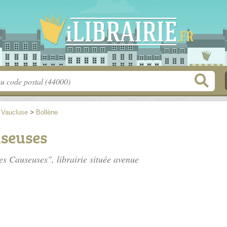
>
Vaucluse
>
Bollène
useuses
Les Causeuses", librairie située
avenue