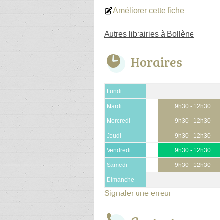
Améliorer cette fiche
Autres librairies à Bollène
Horaires
Lundi
Mardi
9h30 - 12h30
Mercredi
9h30 - 12h30
Jeudi
9h30 - 12h30
Vendredi
9h30 - 12h30
Samedi
9h30 - 12h30
Dimanche
Signaler une erreur