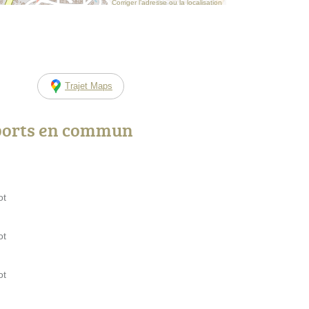
Corriger l’adresse ou la localisation
Trajet Maps
ports en commun
ot
ot
ot