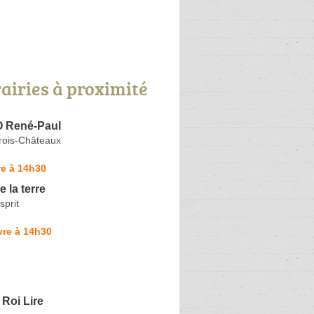
rairies à proximité
René-Paul
Trois-Châteaux
re à 14h30
 la terre
sprit
vre à 14h30
e Roi Lire