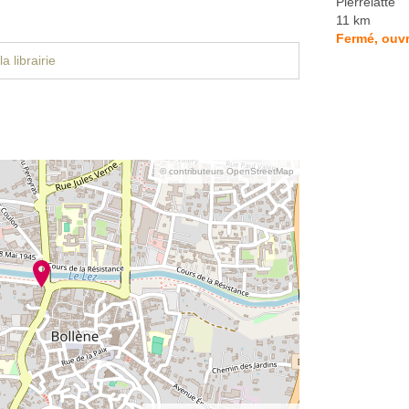
Pierrelatte
11 km
Fermé, ouv
a librairie
© contributeurs OpenStreetMap