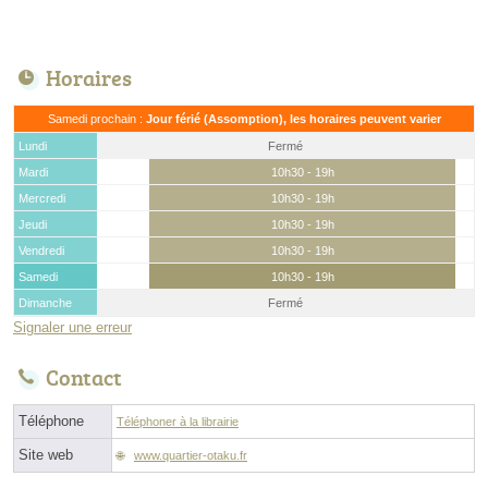
Horaires
Samedi prochain :
Jour férié (Assomption), les horaires peuvent varier
Lundi
Fermé
Mardi
10h30 - 19h
Mercredi
10h30 - 19h
Jeudi
10h30 - 19h
Vendredi
10h30 - 19h
Samedi
10h30 - 19h
Dimanche
Fermé
Signaler une erreur
Contact
Téléphone
Téléphoner à la librairie
Site web
www.quartier-otaku.fr