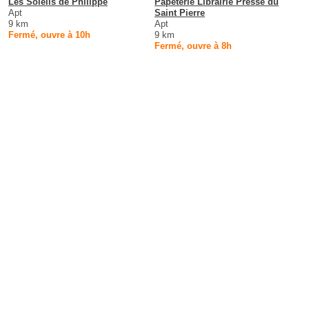
Les Soleils de Philippe
Papeterie Librairie Presse du
Apt
Saint Pierre
9 km
Apt
Fermé, ouvre à 10h
9 km
Fermé, ouvre à 8h