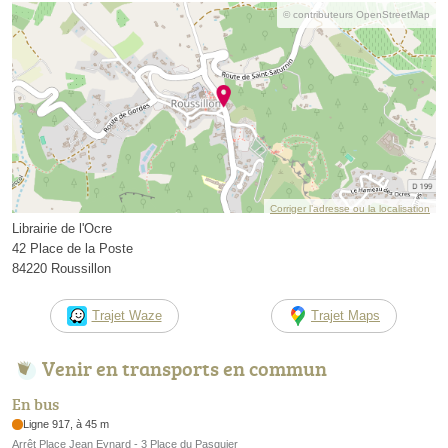
© contributeurs OpenStreetMap
Corriger l’adresse ou la localisation
Librairie de l'Ocre
42 Place de la Poste
84220 Roussillon
Trajet Waze
Trajet Maps
Venir en transports en commun
En bus
Ligne 917, à 45 m
Arrêt Place Jean Eynard - 3 Place du Pasquier