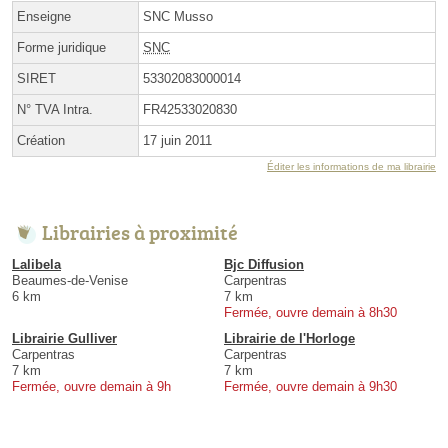
Enseigne
SNC Musso
Forme juridique
SNC
SIRET
53302083000014
N° TVA Intra.
FR42533020830
Création
17 juin 2011
Éditer les informations de ma librairie
Librairies à proximité
Lalibela
Bjc Diffusion
Beaumes-de-Venise
Carpentras
6 km
7 km
Fermée, ouvre demain à 8h30
Librairie Gulliver
Librairie de l'Horloge
Carpentras
Carpentras
7 km
7 km
Fermée, ouvre demain à 9h
Fermée, ouvre demain à 9h30