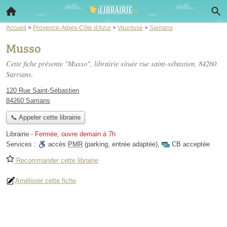
Accueil
>
Provence-Alpes-Côte d'Azur
>
Vaucluse
>
Sarrians
Musso
Cette fiche présente "Musso", librairie située
rue saint-sébastien
, 84260
Sarrians.
120 Rue Saint-Sébastien
84260 Sarrians
📞 Appeler cette librairie
Librairie
-
Fermée, ouvre demain à 7h
Services :
accès
PMR
(parking, entrée adaptée)
,
CB acceptée
Recommander cette librairie
Améliorer cette fiche