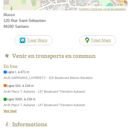
Corriger l’adresse ou la localisation
Musso
120 Rue Saint-Sébastien
84260 Sarrians
Trajet Waze
Trajet Maps
Venir en transports en commun
En bus
Ligne I, à 471 m
Arrêt SARRIANS_LA PARET2 - 325 Boulevard Marius Bastidon
Ligne 910, à 218 m
Arrêt Place T. Aubanel - 147 Boulevard Théodore Aubanel
Ligne 9205, à 218 m
Arrêt Place T. Aubanel - 147 Boulevard Théodore Aubanel
Voir tout
Informations