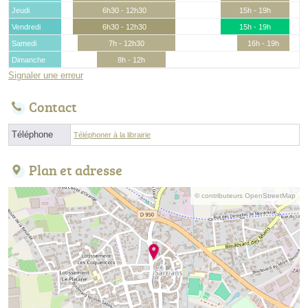
Jeudi
6h30 - 12h30
15h - 19h
Vendredi
6h30 - 12h30
15h - 19h
Samedi
7h - 12h30
16h - 19h
Dimanche
8h - 12h
Signaler une erreur
Contact
Téléphone
Téléphoner à la librairie
Plan et adresse
© contributeurs OpenStreetMap