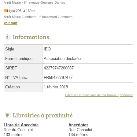
Arrêt Mairie - 64 avenue Georges Dumas
Ligne 206, à 139 m
Arrêt Mairie Gambetta - 6 boulevard Gambetta
Voir tout
Informations
Sigle
IEO
Forme juridique
Association déclarée
SIRET
42279747200087
N° TVA Intra.
FR58422797472
Création
1 février 2018
Éditer les informations de ma librairie généraliste
Librairies à proximité
Librairie Anecdote
Anecdotes
Rue du Consulat
Rue Consulat
133 mètres
134 mètres