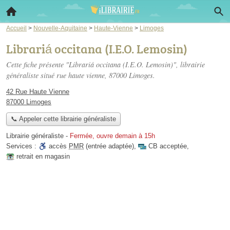
Accueil
>
Nouvelle-Aquitaine
>
Haute-Vienne
>
Limoges
Librariá occitana (I.E.O. Lemosin)
Cette fiche présente "Librariá occitana (I.E.O. Lemosin)", librairie
généraliste situé
rue haute vienne
, 87000 Limoges.
42 Rue Haute Vienne
87000 Limoges
📞 Appeler cette librairie généraliste
Librairie généraliste
-
Fermée, ouvre demain à 15h
Services :
accès
PMR
(entrée adaptée)
,
CB acceptée
,
retrait en magasin