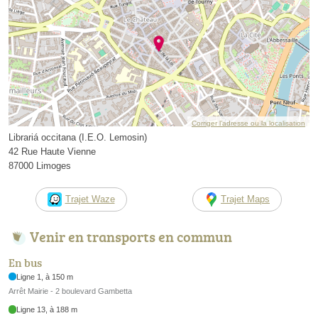
Corriger l’adresse ou la localisation
Librariá occitana (I.E.O. Lemosin)
42 Rue Haute Vienne
87000 Limoges
Trajet Waze
Trajet Maps
Venir en transports en commun
En bus
Ligne 1, à 150 m
Arrêt Mairie - 2 boulevard Gambetta
Ligne 13, à 188 m