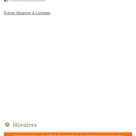
Autres librairies à Limoges
Horaires
Samedi prochain :
Jour férié (Assomption), les horaires peuvent varier