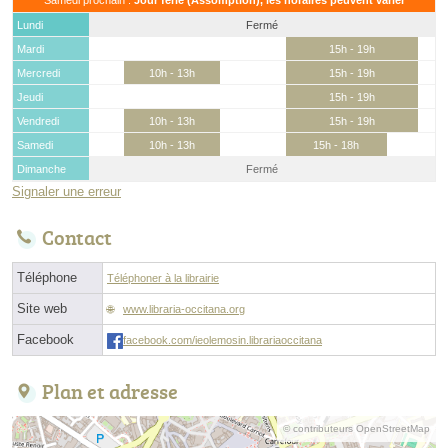
Lundi
Fermé
Mardi
15h - 19h
Mercredi
10h - 13h
15h - 19h
Jeudi
15h - 19h
Vendredi
10h - 13h
15h - 19h
Samedi
10h - 13h
15h - 18h
Dimanche
Fermé
Signaler une erreur
Contact
Téléphone
Téléphoner à la librairie
Site web
www.libraria-occitana.org
Facebook
facebook.com/ieolemosin.librariaoccitana
Plan et adresse
© contributeurs OpenStreetMap