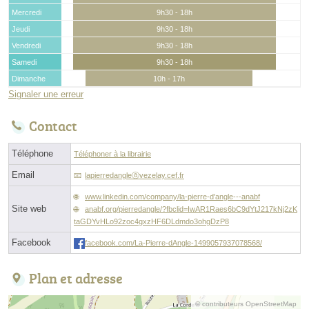
Mercredi
9h30 - 18h
Jeudi
9h30 - 18h
Vendredi
9h30 - 18h
Samedi
9h30 - 18h
Dimanche
10h - 17h
Signaler une erreur
Contact
Téléphone
Téléphoner à la librairie
Email
lapierredangleⓐvezelay.cef.fr
www.linkedin.com/company/la-pierre-d'angle---anabf
Site web
anabf.org/pierredangle/?fbclid=IwAR1Raes6bC9dYtJ217kNj2zK
taGDYvHLo92zoc4gxzHF6DLdmdo3ohgDzP8
Facebook
facebook.com/La-Pierre-dAngle-1499057937078568/
Plan et adresse
© contributeurs OpenStreetMap