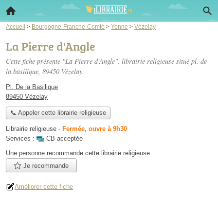
Accueil
>
Bourgogne-Franche-Comté
>
Yonne
>
Vézelay
La Pierre d'Angle
Cette fiche présente "La Pierre d'Angle", librairie religieuse situé
pl. de
la basilique
, 89450 Vézelay.
Pl. De la Basilique
89450 Vézelay
📞 Appeler cette librairie religieuse
Librairie religieuse
-
Fermée, ouvre à 9h30
Services :
CB acceptée
Une personne
recommande
cette librairie religieuse.
Je recommande
Améliorer cette fiche