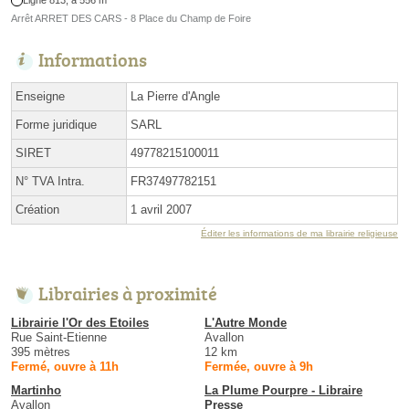
Ligne 813, à 556 m
Arrêt ARRET DES CARS - 8 Place du Champ de Foire
Informations
Enseigne
La Pierre d'Angle
Forme juridique
SARL
SIRET
49778215100011
N° TVA Intra.
FR37497782151
Création
1 avril 2007
Éditer les informations de ma librairie religieuse
Librairies à proximité
Librairie l'Or des Etoiles
L'Autre Monde
Rue Saint-Etienne
Avallon
395 mètres
12 km
Fermé, ouvre à 11h
Fermée, ouvre à 9h
Martinho
La Plume Pourpre - Libraire
Avallon
Presse