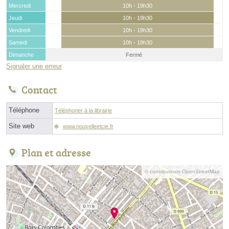
Mercredi
10h - 19h30
Jeudi
10h - 19h30
Vendredi
10h - 19h30
Samedi
10h - 19h30
Dimanche
Fermé
Signaler une erreur
Contact
Téléphone
Téléphoner à la librairie
Site web
www.nouvelleetcie.fr
Plan et adresse
© contributeurs OpenStreetMap