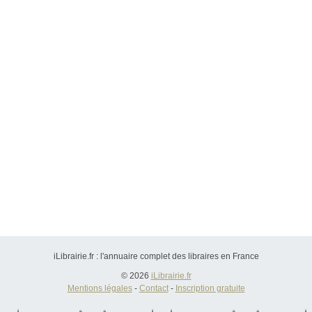
iLibrairie.fr : l'annuaire complet des libraires en France
© 2026
iLibrairie.fr
Mentions légales
-
Contact
-
Inscription gratuite