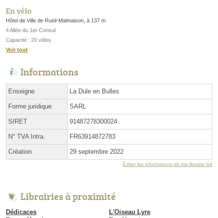
En vélo
Hôtel de Ville de Rueil-Malmaison, à 137 m
4 Allée du 1er Consul
Capacité : 20 vélos
Voir tout
Informations
Enseigne
La Dule en Bulles
Forme juridique
SARL
SIRET
91487278300024
N° TVA Intra.
FR63914872783
Création
29 septembre 2022
Éditer les informations de ma librairie bd
Librairies à proximité
Dédicaces
L'Oiseau Lyre