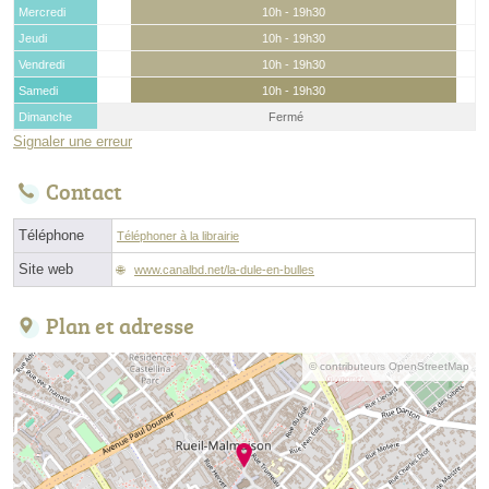
Mercredi
10h - 19h30
Jeudi
10h - 19h30
Vendredi
10h - 19h30
Samedi
10h - 19h30
Dimanche
Fermé
Signaler une erreur
Contact
Téléphone
Téléphoner à la librairie
Site web
www.canalbd.net/la-dule-en-bulles
Plan et adresse
© contributeurs OpenStreetMap