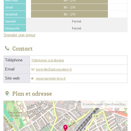
Mercredi
9h - 17h
Jeudi
9h - 17h
Vendredi
9h - 17h
Samedi
Fermé
Dimanche
Fermé
Signaler une erreur
Contact
Téléphone
Téléphoner à la librairie
Email
borel-ilieⓐadconsultem.fr
Site web
www.hachette-livre.fr
Plan et adresse
© contributeurs OpenStreetMap