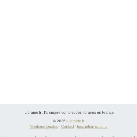
iLibrairie.fr : l'annuaire complet des libraires en France
© 2026
iLibrairie.fr
Mentions légales
-
Contact
-
Inscription gratuite