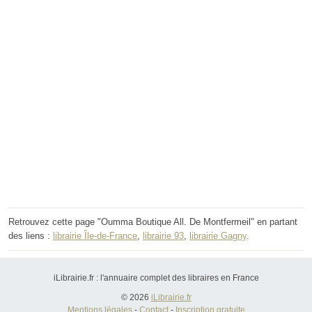
Retrouvez cette page "Oumma Boutique All. De Montfermeil" en partant
des liens :
librairie Île-de-France
,
librairie 93
,
librairie Gagny
.
iLibrairie.fr : l'annuaire complet des libraires en France
© 2026
iLibrairie.fr
Mentions légales
-
Contact
-
Inscription gratuite