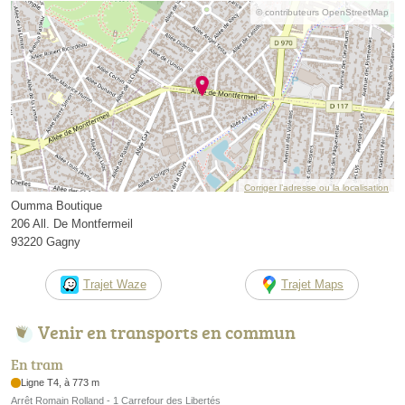
© contributeurs OpenStreetMap
Corriger l’adresse ou la localisation
Oumma Boutique
206 All. De Montfermeil
93220 Gagny
Trajet Waze
Trajet Maps
Venir en transports en commun
En tram
Ligne T4, à 773 m
Arrêt Romain Rolland - 1 Carrefour des Libertés