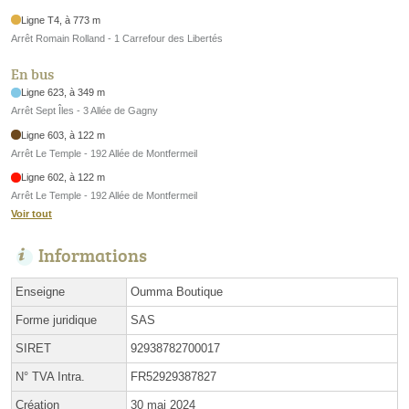
Ligne T4, à 773 m
Arrêt Romain Rolland - 1 Carrefour des Libertés
En bus
Ligne 623, à 349 m
Arrêt Sept Îles - 3 Allée de Gagny
Ligne 603, à 122 m
Arrêt Le Temple - 192 Allée de Montfermeil
Ligne 602, à 122 m
Arrêt Le Temple - 192 Allée de Montfermeil
Voir tout
Informations
Enseigne
Oumma Boutique
Forme juridique
SAS
SIRET
92938782700017
N° TVA Intra.
FR52929387827
Création
30 mai 2024