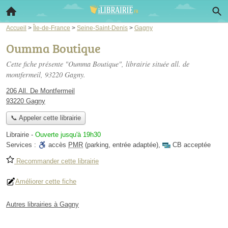
Accueil
>
Île-de-France
>
Seine-Saint-Denis
>
Gagny
Oumma Boutique
Cette fiche présente "Oumma Boutique", librairie située
all. de
montfermeil
, 93220 Gagny.
206 All. De Montfermeil
93220 Gagny
📞 Appeler cette librairie
Librairie
-
Ouverte jusqu'à 19h30
Services :
accès
PMR
(parking, entrée adaptée)
,
CB acceptée
Recommander cette librairie
Améliorer cette fiche
Autres librairies à Gagny