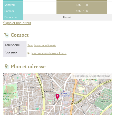
Vendredi
13h - 19h
Samedi
13h - 19h
Dimanche
Fermé
Signaler une erreur
Contact
Téléphone
Téléphoner à la librairie
Site web
leschasseursdelivres.free.fr
Plan et adresse
© contributeurs OpenStreetMap