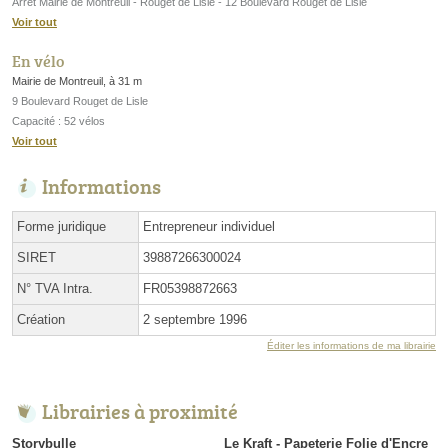
Arrêt Mairie de Montreuil - Rouget de Lisle - 12 Boulevard Rouget de Lisle
Voir tout
En vélo
Mairie de Montreuil, à 31 m
9 Boulevard Rouget de Lisle
Capacité : 52 vélos
Voir tout
Informations
Forme juridique
Entrepreneur individuel
SIRET
39887266300024
N° TVA Intra.
FR05398872663
Création
2 septembre 1996
Éditer les informations de ma librairie
Librairies à proximité
Storybulle
Le Kraft - Papeterie Folie d'Encre