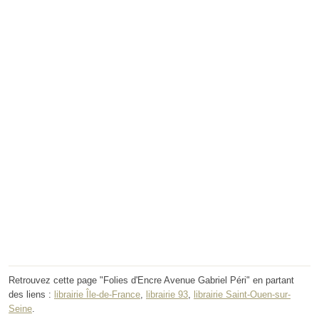
Retrouvez cette page "Folies d'Encre Avenue Gabriel Péri" en partant
des liens :
librairie Île-de-France
,
librairie 93
,
librairie Saint-Ouen-sur-
Seine
.