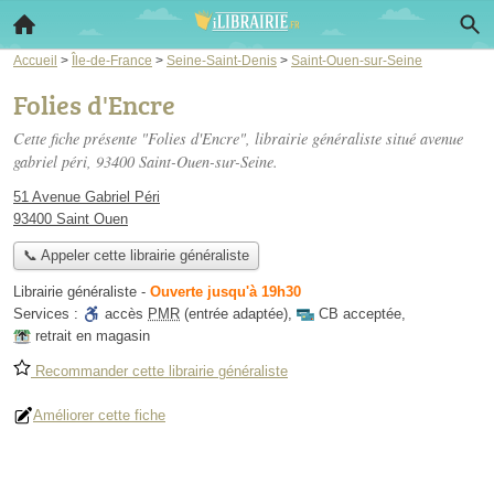
Accueil
>
Île-de-France
>
Seine-Saint-Denis
>
Saint-Ouen-sur-Seine
Folies d'Encre
Cette fiche présente "Folies d'Encre", librairie généraliste situé
avenue
gabriel péri
, 93400 Saint-Ouen-sur-Seine.
51 Avenue Gabriel Péri
93400 Saint Ouen
📞 Appeler cette librairie généraliste
Librairie généraliste
-
Ouverte jusqu'à 19h30
Services :
accès
PMR
(entrée adaptée)
,
CB acceptée
,
retrait en magasin
Recommander cette librairie généraliste
Améliorer cette fiche