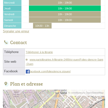
Mercredi
10h - 19h30
Jeudi
10h - 19h30
Vendredi
10h - 19h30
Samedi
10h - 19h30
Dimanche
10h30 - 13h
Signaler une erreur
Contact
Téléphone
Téléphoner à la librairie
www.parislibrairies.fr/librairie-2489/st-ouen/Folies-diencre-Saint
Site web
-Ouen
Facebook
facebook.com/foliesdencre.stouen/
Plan et adresse
© contributeurs OpenStreetMap