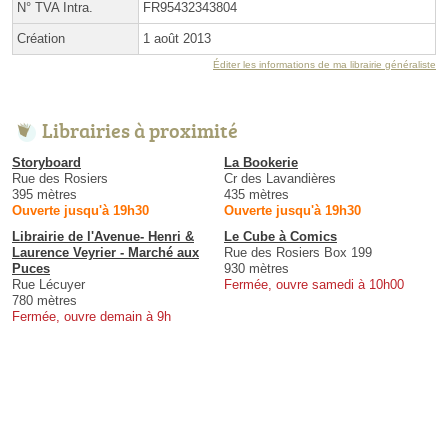
N° TVA Intra.
FR95432343804
Création
1 août 2013
Éditer les informations de ma librairie généraliste
Librairies à proximité
Storyboard
La Bookerie
Rue des Rosiers
Cr des Lavandières
395 mètres
435 mètres
Ouverte jusqu'à 19h30
Ouverte jusqu'à 19h30
Librairie de l'Avenue- Henri &
Le Cube à Comics
Laurence Veyrier - Marché aux
Rue des Rosiers Box 199
Puces
930 mètres
Rue Lécuyer
Fermée, ouvre samedi à 10h00
780 mètres
Fermée, ouvre demain à 9h