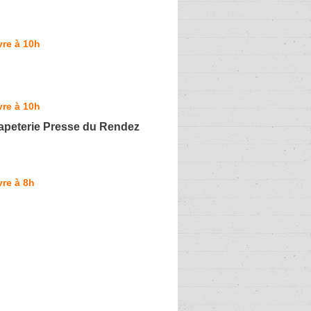
re à 10h
re à 10h
Papeterie Presse du Rendez
re à 8h