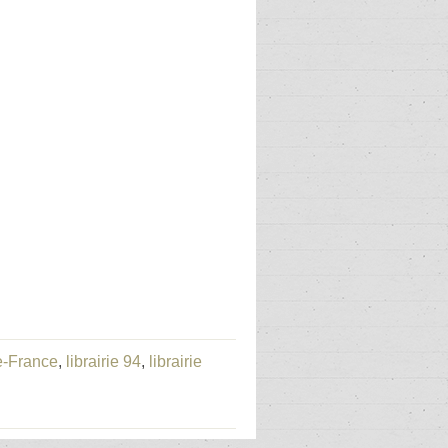
de-France
,
librairie 94
,
librairie