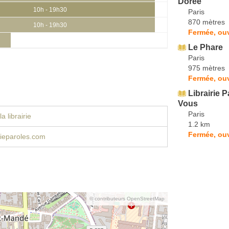
Dorée
10h - 19h30
Paris
870 mètres
10h - 19h30
Fermée, ouv
Le Phare
Paris
975 mètres
Fermée, ouv
Librairie 
Vous
Paris
a librairie
1.2 km
Fermée, ouv
rieparoles.com
© contributeurs OpenStreetMap