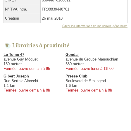
SIRET
83944870100012
N° TVA Intra.
FR08839448701
Création
26 mai 2018
Éditer les informations de ma librairie généraliste
Librairies à proximité
Le Tome 47
Gondal
avenue Guy Môquet
avenue du Groupe Manouchian
150 mètres
580 mètres
Fermée, ouvre demain à 9h
Fermée, ouvre lundi à 11h00
Gibert Joseph
Presse Club
Rue Berthie Albrecht
Boulevard de Stalingrad
1.1 km
1.6 km
Fermée, ouvre demain à 8h
Fermée, ouvre demain à 8h