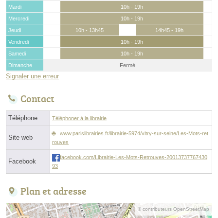
Mardi
10h - 19h
Mercredi
10h - 19h
Jeudi
10h - 13h45
14h45 - 19h
Vendredi
10h - 19h
Samedi
10h - 19h
Dimanche
Fermé
Signaler une erreur
Contact
Téléphone
Téléphoner à la librairie
www.parislibrairies.fr/librairie-5974/vitry-sur-seine/Les-Mots-ret
Site web
rouves
facebook.com/Librairie-Les-Mots-Retrouves-20013737767430
Facebook
93
Plan et adresse
© contributeurs OpenStreetMap