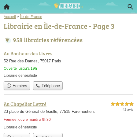
Accueil
>
Île-de-France
Librairie en Île-de-France - Page 3
958 librairies référencées
Au Bonheur des Livres
52 Rue des Dames, 75017 Paris
Ouverte jusqu'à 19h
Librairie généraliste
Horaires
Téléphone
Au Chapelier Lettré
5,0 étoiles sur 5
42 avis
23 place du Général de Gaulle, 77515 Faremoutiers
Fermée, ouvre mardi à 9h30
Librairie généraliste