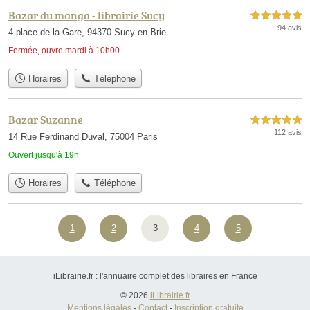
Bazar du manga - librairie Sucy
5,0 étoiles sur 5
94 avis
4 place de la Gare, 94370 Sucy-en-Brie
Fermée, ouvre mardi à 10h00
Horaires
Téléphone
Bazar Suzanne
5,0 étoiles sur 5
112 avis
14 Rue Ferdinand Duval, 75004 Paris
Ouvert jusqu'à 19h
Horaires
Téléphone
1
2
3
4
5
iLibrairie.fr : l'annuaire complet des libraires en France
© 2026
iLibrairie.fr
Mentions légales
-
Contact
-
Inscription gratuite