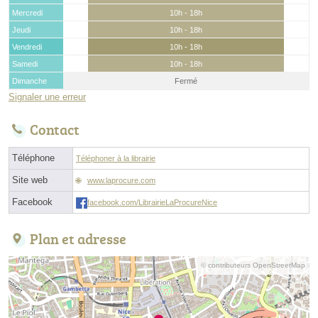
Mercredi
10h - 18h
Jeudi
10h - 18h
Vendredi
10h - 18h
Samedi
10h - 18h
Dimanche
Fermé
Signaler une erreur
Contact
Téléphone
Téléphoner à la librairie
Site web
www.laprocure.com
Facebook
facebook.com/LibrairieLaProcureNice
Plan et adresse
© contributeurs OpenStreetMap