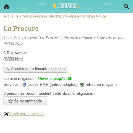
Accueil
>
Provence-Alpes-Côte d'Azur
>
Alpes-Maritimes
>
Nice
La Procure
Cette fiche présente "La Procure", librairie religieuse situé
rue vernier
,
06000 Nice.
6 Rue Vernier
06000 Nice
📞 Appeler cette librairie religieuse
Librairie religieuse
-
Ouverte jusqu'à 18h
Services :
accès
PMR
(entrée adaptée)
,
retrait en magasin
3 personnes
recommandent
cette librairie religieuse.
Je recommande
Améliorer cette fiche