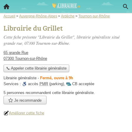
Accueil
>
Auvergne-Rhône-Alpes
>
Ardèche
>
Tournon-sur-Rhône
Librairie du Grillet
Cette fiche présente "Librairie du Grillet", librairie généraliste situé
grande rue
, 07300 Tournon-sur-Rhône.
65 grande Rue
07300 Tournon-sur-Rhône
📞 Appeler cette librairie généraliste
Librairie généraliste
-
Fermé, ouvre à 9h
Services :
accès
PMR
(parking)
,
CB acceptée
5 personnes
recommandent
cette librairie généraliste.
Je recommande
Améliorer cette fiche