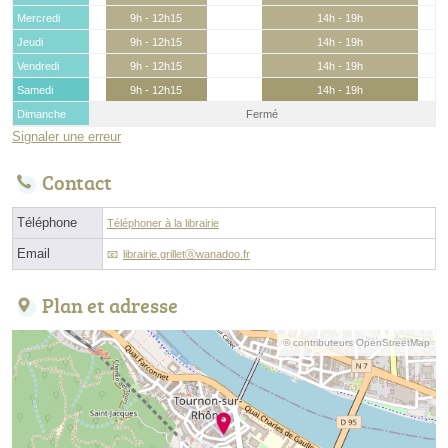
Mercredi
9h - 12h15
14h - 19h
Jeudi
9h - 12h15
14h - 19h
Vendredi
9h - 12h15
14h - 19h
Samedi
9h - 12h15
14h - 19h
Dimanche
Fermé
Signaler une erreur
Contact
Téléphone
Téléphoner à la librairie
Email
librairie.grilletⓐwanadoo.fr
Plan et adresse
© contributeurs OpenStreetMap