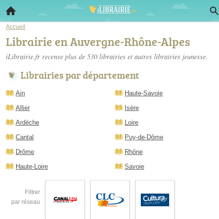
Accueil
Librairie en Auvergne-Rhône-Alpes
iLibrairie.fr recense plus de 530
librairies
et autres librairies jeunesse.
Librairies par département
Ain
Haute-Savoie
Allier
Isère
Ardèche
Loire
Cantal
Puy-de-Dôme
Drôme
Rhône
Haute-Loire
Savoie
Filtrer
par réseau