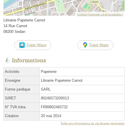
Corriger l’adresse ou la localisation
Librairie Papeterie Carnot
14 Rue Carnot
08200 Sedan
Trajet Waze
Trajet Maps
Informations
Activités
Papeterie
Enseigne
Librairie Papeterie Carnot
Forme juridique
SARL
SIRET
80246573200013
N° TVA Intra.
FR89802465732
Création
20 mai 2014
Éditer les informations de ma librairie généraliste