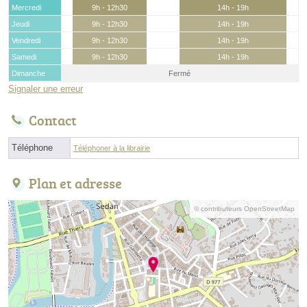
Mercredi
9h - 12h30
14h - 19h
Jeudi
9h - 12h30
14h - 19h
Vendredi
9h - 12h30
14h - 19h
Samedi
9h - 12h30
14h - 19h
Dimanche
Fermé
Signaler une erreur
Contact
Téléphone
Téléphoner à la librairie
Plan et adresse
© contributeurs OpenStreetMap