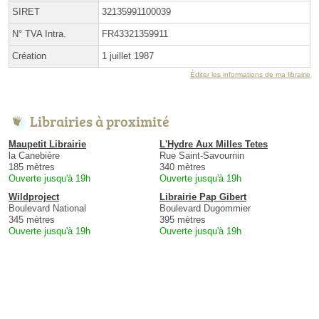
SIRET
32135991100039
N° TVA Intra.
FR43321359911
Création
1 juillet 1987
Éditer les informations de ma librairie
Librairies à proximité
Maupetit Librairie
L'Hydre Aux Milles Tetes
la Canebière
Rue Saint-Savournin
185 mètres
340 mètres
Ouverte jusqu'à 19h
Ouverte jusqu'à 19h
Wildproject
Librairie Pap Gibert
Boulevard National
Boulevard Dugommier
345 mètres
395 mètres
Ouverte jusqu'à 19h
Ouverte jusqu'à 19h