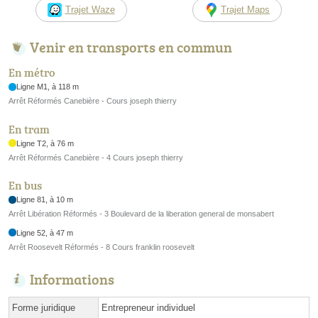
Trajet Waze
Trajet Maps
Venir en transports en commun
En métro
Ligne M1, à 118 m
Arrêt Réformés Canebière - Cours joseph thierry
En tram
Ligne T2, à 76 m
Arrêt Réformés Canebière - 4 Cours joseph thierry
En bus
Ligne 81, à 10 m
Arrêt Libération Réformés - 3 Boulevard de la liberation general de monsabert
Ligne 52, à 47 m
Arrêt Roosevelt Réformés - 8 Cours franklin roosevelt
Informations
Forme juridique
Entrepreneur individuel