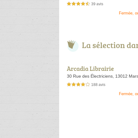
39 avis
4,5 étoiles sur 5
Fermée, o
La sélection d
Arcadia Librairie
30 Rue des Électriciens,
13012 Mars
188 avis
4,0 étoiles sur 5
Fermée, o