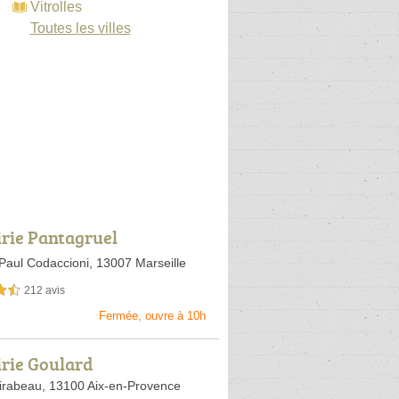
Vitrolles
Toutes les villes
irie Pantagruel
Paul Codaccioni,
13007 Marseille
212 avis
sur 5
Fermée, ouvre à 10h
irie Goulard
irabeau,
13100 Aix-en-Provence