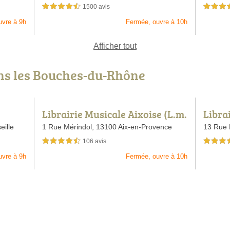
1500 avis
4,5 étoiles sur 5
4,5 étoiles 
uvre à 9h
Fermée, ouvre à 10h
Afficher tout
ans les Bouches-du-Rhône
Librairie Musicale Aixoise (L.m.
Librai
a.)
eille
1 Rue Mérindol,
13100 Aix-en-Provence
13 Rue 
106 avis
4,5 étoiles sur 5
4,5 étoiles 
uvre à 9h
Fermée, ouvre à 10h