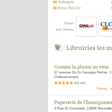
Aubagne
Bouc-Bel-Air
Filtrer
par réseau
Librairies les 
Comme la plume au vent
57 avenue Du Dr Georges Perrier,
1
Châteaurenard
343 avis
5,0 étoiles sur 5
Fermée, o
Papeterie de l'Enseignem
3 Rue Dr Combalat,
13006 Marseille