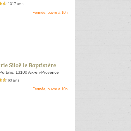
1317 avis
sur 5
Fermée, ouvre à 10h
rie Siloë le Baptistère
Portalis,
13100 Aix-en-Provence
63 avis
sur 5
Fermée, ouvre à 10h