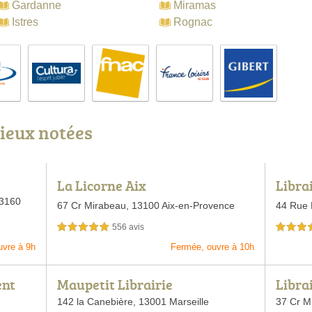
Gardanne
Miramas
Istres
Rognac
mieux notées
La Licorne Aix
Libra
3160
67 Cr Mirabeau,
13100 Aix-en-Provence
44 Rue 
556 avis
5,0 étoiles sur 5
4,5 étoiles 
uvre à 9h
Fermée, ouvre à 10h
ent
Maupetit Librairie
Libra
142 la Canebière,
13001 Marseille
37 Cr M