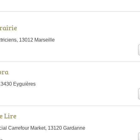
rairie
triciens, 13012 Marseille
ora
 13430 Eyguières
e Lire
ial Carrefour Market, 13120 Gardanne
te