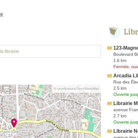
me
Lib
123-Magne
a librairie
Boulevard B
1.6 km
Fermée, ouv
Arcadia Li
Rue des Élec
2.5 km
© contributeurs OpenStreetMap
Ouverte jus
Librairie 
avenue Fran
2.7 km
Ouverte jus
Librairie 
avenue des 