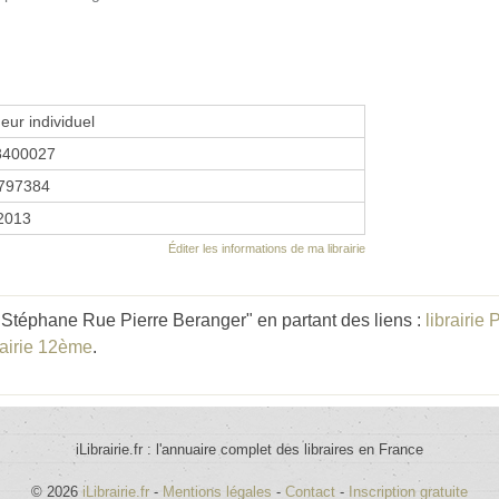
eur individuel
8400027
797384
 2013
Éditer les informations de ma librairie
téphane Rue Pierre Beranger" en partant des liens :
librairie
rairie 12ème
.
iLibrairie.fr : l'annuaire complet des libraires en France
© 2026
iLibrairie.fr
-
Mentions légales
-
Contact
-
Inscription gratuite