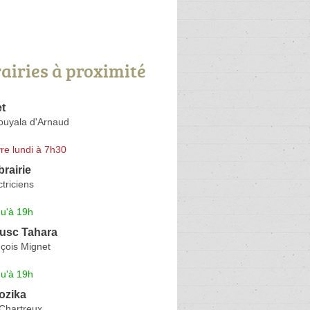
rairies à proximité
t
ouyala d'Arnaud
re lundi à 7h30
brairie
triciens
qu'à 19h
Musc Tahara
çois Mignet
qu'à 19h
Nozika
Chartreux