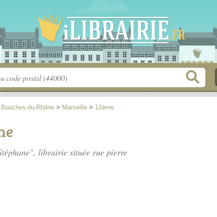
>
Bouches-du-Rhône
>
Marseille
>
12ème
ne
téphane", librairie située
rue pierre