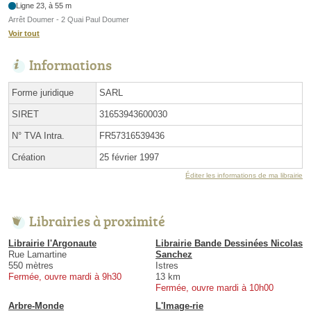
Ligne 23, à 55 m
Arrêt Doumer - 2 Quai Paul Doumer
Voir tout
Informations
Forme juridique
SARL
SIRET
31653943600030
N° TVA Intra.
FR57316539436
Création
25 février 1997
Éditer les informations de ma librairie
Librairies à proximité
Librairie l'Argonaute
Librairie Bande Dessinées Nicolas
Rue Lamartine
Sanchez
550 mètres
Istres
Fermée, ouvre mardi à 9h30
13 km
Fermée, ouvre mardi à 10h00
Arbre-Monde
L'Image-rie