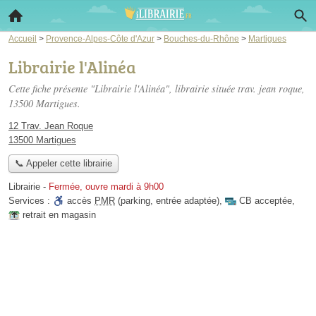
Accueil
>
Provence-Alpes-Côte d'Azur
>
Bouches-du-Rhône
>
Martigues
Librairie l'Alinéa
Cette fiche présente "Librairie l'Alinéa", librairie située
trav. jean roque
,
13500 Martigues.
12 Trav. Jean Roque
13500 Martigues
📞 Appeler cette librairie
Librairie
-
Fermée, ouvre mardi à 9h00
Services :
accès
PMR
(parking, entrée adaptée)
,
CB acceptée
,
retrait en magasin