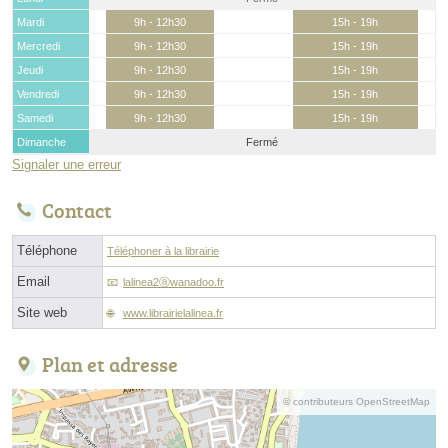
Mardi
9h - 12h30
15h - 19h
Mercredi
9h - 12h30
15h - 19h
Jeudi
9h - 12h30
15h - 19h
Vendredi
9h - 12h30
15h - 19h
Samedi
9h - 12h30
15h - 19h
Dimanche
Fermé
Signaler une erreur
Contact
Téléphone
Téléphoner à la librairie
Email
lalinea2ⓐwanadoo.fr
Site web
www.librairielalinea.fr
Plan et adresse
© contributeurs OpenStreetMap