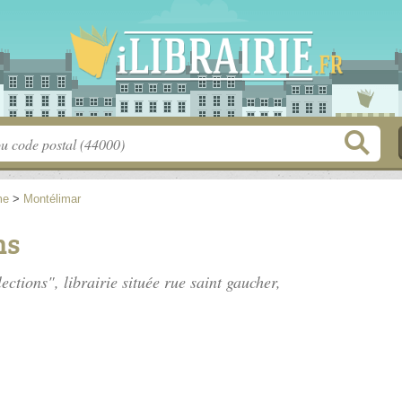
me
>
Montélimar
ns
lections", librairie située
rue saint gaucher
,