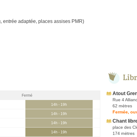
, entrée adaptée, places assises PMR)
Lib
Atout Gren
Fermé
Rue 4 Allian
14h - 19h
62 mètres
Fermée, ou
14h - 19h
Chant libr
14h - 19h
place des Cl
14h - 19h
174 mètres