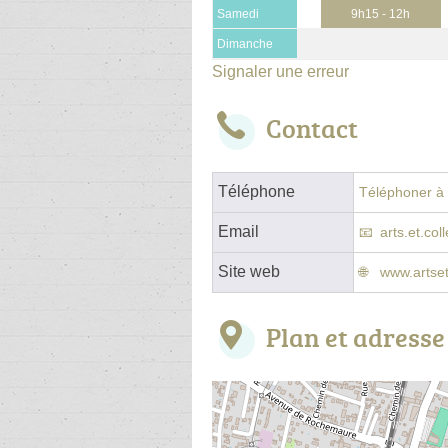
Samedi
9h15 - 12h
Dimanche
Signaler une erreur
Contact
Téléphone
Téléphoner à l
Email
arts.et.co
Site web
www.artset
Plan et adresse