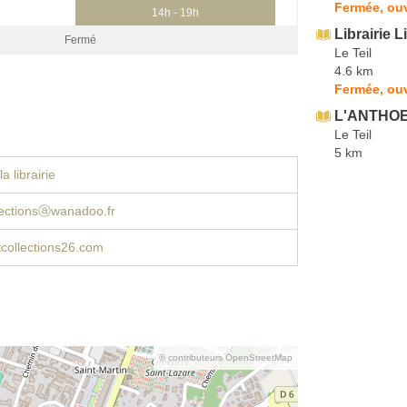
Fermée, ouv
14h - 19h
Librairie 
Fermé
Le Teil
4.6 km
Fermée, ou
L'ANTHOE
Le Teil
5 km
a librairie
llectionsⓐwanadoo.fr
collections26.com
© contributeurs OpenStreetMap