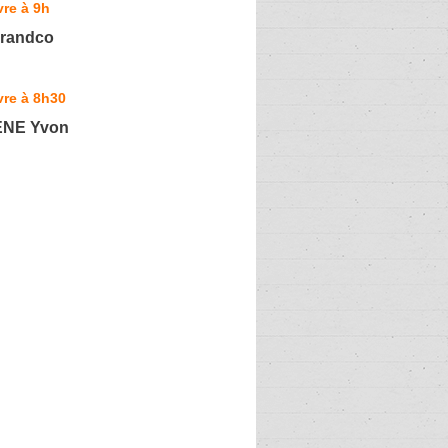
re à 9h
Lirandco
vre à 8h30
NE Yvon