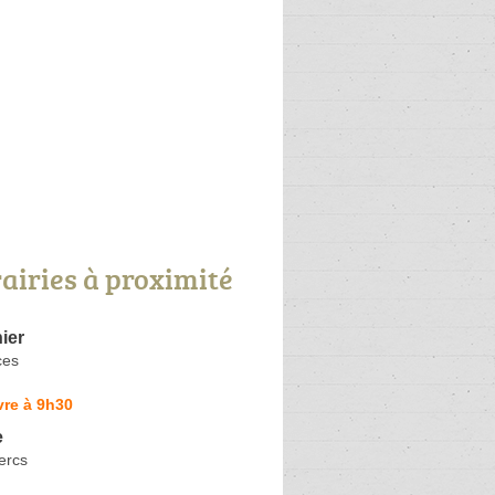
rairies à proximité
ier
ces
vre à 9h30
e
ercs