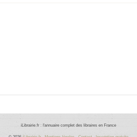
iLibrairie.fr : l'annuaire complet des libraires en France
© 2026
iLibrairie.fr
-
Mentions légales
-
Contact
-
Inscription gratuite