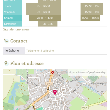
Mercredi
9h - 12h30
Jeudi
7h - 12h30
15h30 - 19h
Vendredi
7h - 12h30
15h30 - 19h
Samedi
7h30 - 12h30
15h30 - 18h30
Dimanche
9h - 12h
Signaler une erreur
Contact
Téléphone
Téléphoner à la librairie
Plan et adresse
© contributeurs OpenStreetMap