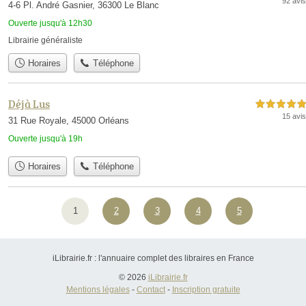
92 avis
4-6 Pl. André Gasnier, 36300 Le Blanc
Ouverte jusqu'à 12h30
Librairie généraliste
Horaires
Téléphone
Déjà Lus
5,0 étoiles sur 5
15 avis
31 Rue Royale, 45000 Orléans
Ouverte jusqu'à 19h
Horaires
Téléphone
1
2
3
4
5
iLibrairie.fr : l'annuaire complet des libraires en France
© 2026
iLibrairie.fr
Mentions légales
-
Contact
-
Inscription gratuite