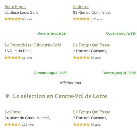
Volte Pages
Bedelire
61 place Louis Sallé,
81 Rue du Commerce,
64 avis
232 avis
5,0 étoiles sur 5
5,0 étoiles sur 5
Ouverte jusqu'à 19h
Ouverte jusqu'à 19h
La Parenthèse : Librairie-Café
Le Temps Qui Passe
16 Rue du Pont,
2 Rue des Gachons,
31 avis
46 avis
5,0 étoiles sur 5
5,0 étoiles sur 5
Ouverte jusqu'à 12h30
Ouverte jusqu'à 13h30
Afficher tout
La sélection en Centre-Val de Loire
Le Livre
Le Temps Qui Passe
24 place du Grand Marché,
2 Rue des Gachons,
138 avis
46 avis
4,5 étoiles sur 5
5,0 étoiles sur 5