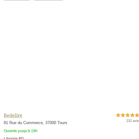
Bedelire
5,0 étoiles sur 5
232 avis
81 Rue du Commerce, 37000 Tours
Ouverte jusqu'à 19h
Librairie BD