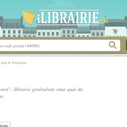
Loire
>
Amboise
uvé", librairie généraliste situé
quai du
se.
liste