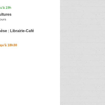
qu'à 19h
ultures
ours
èse : Librairie-Café
squ'à 18h30