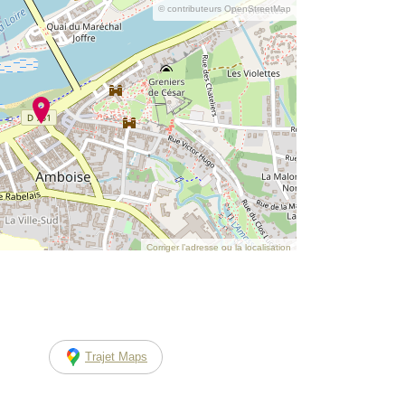
© contributeurs OpenStreetMap
Corriger l’adresse ou la localisation
Trajet Maps