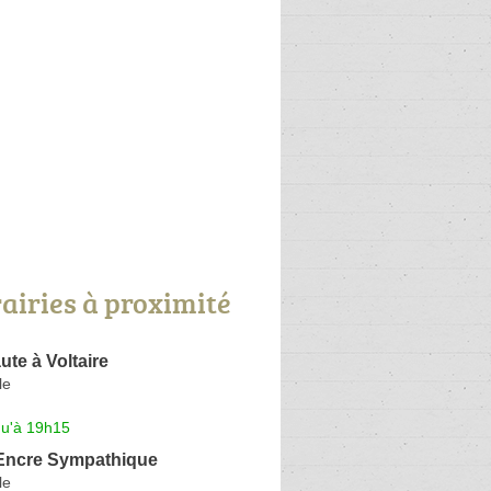
rairies à proximité
ute à Voltaire
le
qu'à 19h15
l'Encre Sympathique
le