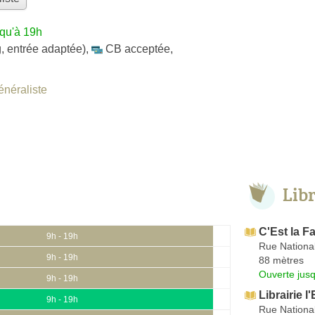
squ'à 19h
, entrée adaptée)
,
CB acceptée
,
énéraliste
Lib
C'Est la Fa
9h - 19h
Rue Nationa
9h - 19h
88 mètres
Ouverte jus
9h - 19h
Librairie 
9h - 19h
Rue Nationa