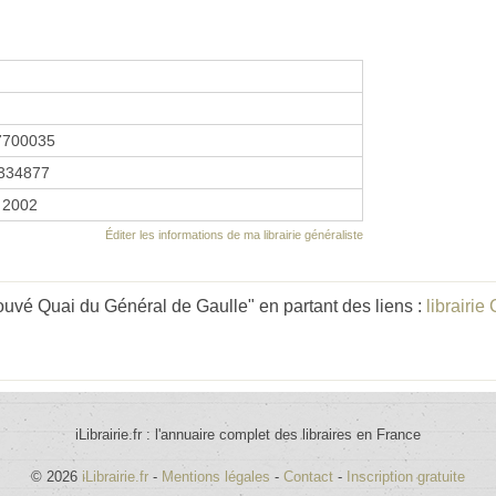
7700035
334877
r 2002
Éditer les informations de ma librairie généraliste
uvé Quai du Général de Gaulle" en partant des liens :
librairie
iLibrairie.fr : l'annuaire complet des libraires en France
© 2026
iLibrairie.fr
-
Mentions légales
-
Contact
-
Inscription gratuite