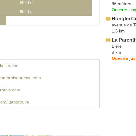
9h - 19h
96 mètres
Ouverte jus
9h - 19h
Hongfei C
avenue de T
1.6 km
La Parenth
Bléré
9 km
Ouverte ju
a librairie
ⓐambroisepresse.com
rouve.com
com/luapprouve