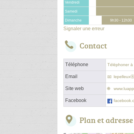
Vendredi
Samedi
Dimanche
9h30 - 12h30
Signaler une erreur
Contact
Téléphone
Téléphoner à l
Email
lepelleux
Site web
www.luapp
Facebook
facebook.
Plan et adresse