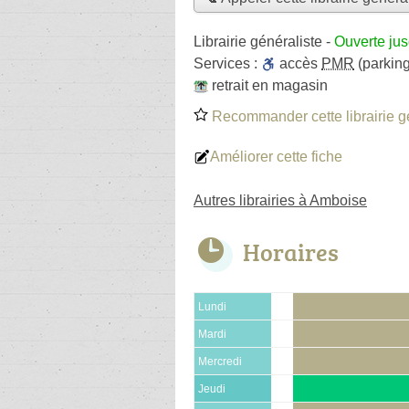
Librairie généraliste
-
Ouverte ju
Services :
accès
PMR
(parking
retrait en magasin
Recommander cette librairie g
Améliorer cette fiche
Autres librairies à Amboise
Horaires
Lundi
Mardi
Mercredi
Jeudi