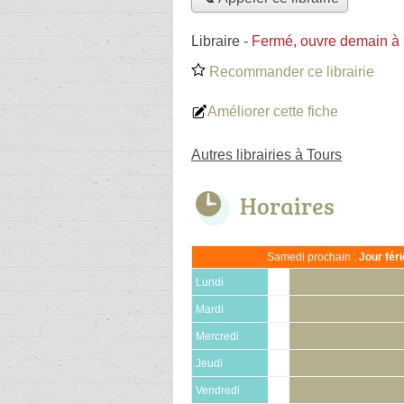
Libraire
-
Fermé, ouvre demain à
Recommander ce librairie
Améliorer cette fiche
Autres librairies à Tours
Horaires
Samedi prochain :
Jour fér
Lundi
Mardi
Mercredi
Jeudi
Vendredi