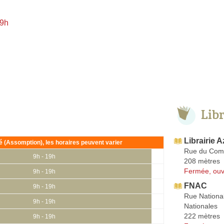
 9h
Lib
Librairie 
ié (Assomption), les horaires peuvent varier
Rue du Com
9h - 19h
208 mètres
Fermée, ouv
9h - 19h
FNAC
9h - 19h
Rue Nationa
9h - 19h
Nationales
222 mètres
9h - 19h