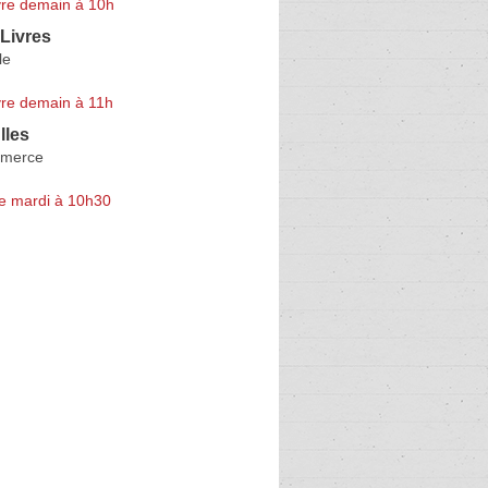
re demain à 10h
 Livres
le
re demain à 11h
lles
merce
e mardi à 10h30