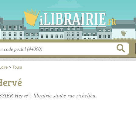
Loire
>
Tours
Hervé
SIER Hervé", librairie située
rue richelieu
,