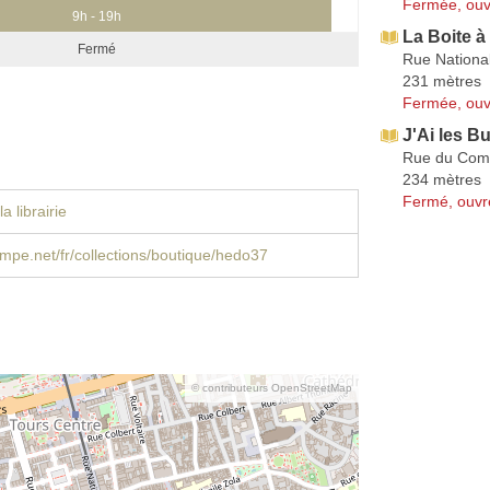
Fermée, ouv
9h - 19h
La Boite à
Fermé
Rue Nationa
231 mètres
Fermée, ouv
J'Ai les Bu
Rue du Com
234 mètres
Fermé, ouvr
a librairie
pe.net/fr/collections/boutique/hedo37
© contributeurs OpenStreetMap