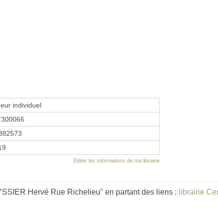
eur individuel
7300066
382573
19
Éditer les informations de ma librairie
SIER Hervé Rue Richelieu" en partant des liens :
librairie Ce