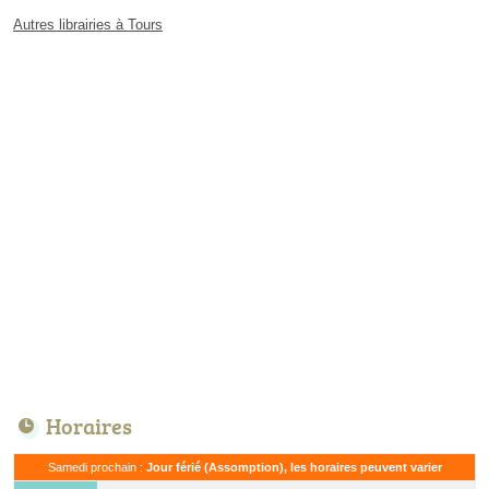
Autres librairies à Tours
Horaires
Samedi prochain :
Jour férié (Assomption), les horaires peuvent varier