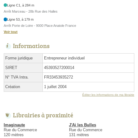
Ligne C1, à 284 m
Arrêt Marceau - 28b Rue des Halles
Ligne 53, à 179 m
Arrêt Porte de Loire - 9000 Place Anatole France
Voir tout
Informations
Forme juridique
Entrepreneur individuel
SIRET
45393527200014
N° TVA Intra.
FR33453935272
Création
1 juillet 2004
Éditer les informations de ma librairie
Librairies à proximité
Imaginaute
J'Ai les Bulles
Rue du Commerce
Rue du Commerce
120 mètres
131 mètres