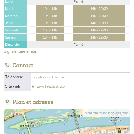
Lundi
Fermé
Mardi
10h - 13h
14h - 19h30
Mercredi
10h - 13h
14h - 19h30
Jeudi
10h - 13h
14h - 19h30
Vendredi
10h - 13h
14h - 19h30
Samedi
10h - 13h
14h - 19h30
Dimanche
Fermé
Signaler une erreur
Contact
Téléphone
Téléphoner à la librairie
Site web
www.lireaujardin.com
Plan et adresse
© contributeurs OpenStreetMap