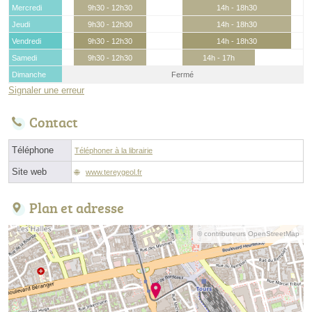
Mercredi
9h30 - 12h30
14h - 18h30
Jeudi
9h30 - 12h30
14h - 18h30
Vendredi
9h30 - 12h30
14h - 18h30
Samedi
9h30 - 12h30
14h - 17h
Dimanche
Fermé
Signaler une erreur
Contact
Téléphone
Téléphoner à la librairie
Site web
www.tereygeol.fr
Plan et adresse
© contributeurs OpenStreetMap