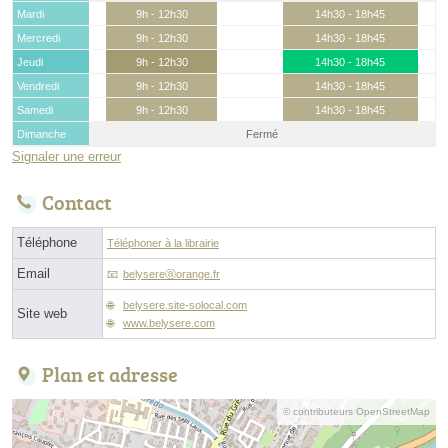
Mardi
9h - 12h30
14h30 - 18h45
Mercredi
9h - 12h30
14h30 - 18h45
Jeudi
9h - 12h30
14h30 - 18h45
Vendredi
9h - 12h30
14h30 - 18h45
Samedi
9h - 12h30
14h30 - 18h45
Dimanche
Fermé
Signaler une erreur
Contact
Téléphone
Téléphoner à la librairie
Email
belysereⓐorange.fr
belysere.site-solocal.com
Site web
www.belysere.com
Plan et adresse
© contributeurs OpenStreetMap