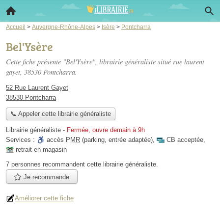
Accueil
>
Auvergne-Rhône-Alpes
>
Isère
>
Pontcharra
Bel'Ysère
Cette fiche présente "Bel'Ysère", librairie généraliste situé
rue laurent
gayet
, 38530 Pontcharra.
52 Rue Laurent Gayet
38530 Pontcharra
📞 Appeler cette librairie généraliste
Librairie généraliste
-
Fermée, ouvre demain à 9h
Services :
accès
PMR
(parking, entrée adaptée)
,
CB acceptée
,
retrait en magasin
7 personnes
recommandent
cette librairie généraliste.
Je recommande
Améliorer cette fiche