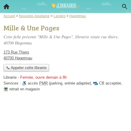
Accueil
>
Nouvelle-Aquitaine
>
Landes
>
Hagetmau
Mille & Une Pages
Cette fiche présente "Mille & Une Pages", librairie située
rue thiers
,
40700 Hagetmau.
173 Rue Thiers
40700 Hagetmau
📞 Appeler cette librairie
Librairie
-
Fermée, ouvre demain à 8h
Services :
accès
PMR
(parking, entrée adaptée)
,
CB acceptée
,
retrait en magasin