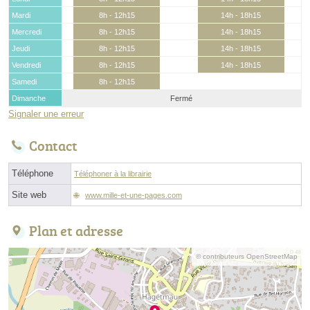
Mardi
8h - 12h15
14h - 18h15
Mercredi
8h - 12h15
14h - 18h15
Jeudi
8h - 12h15
14h - 18h15
Vendredi
8h - 12h15
14h - 18h15
Samedi
8h - 12h15
Dimanche
Fermé
Signaler une erreur
Contact
Téléphone
Téléphoner à la librairie
Site web
www.mille-et-une-pages.com
Plan et adresse
© contributeurs OpenStreetMap