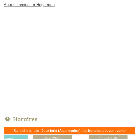
Autres librairies à Hagetmau
Horaires
Samedi prochain :
Jour férié (Assomption), les horaires peuvent varier
Lundi
8h - 12h15
14h - 18h15