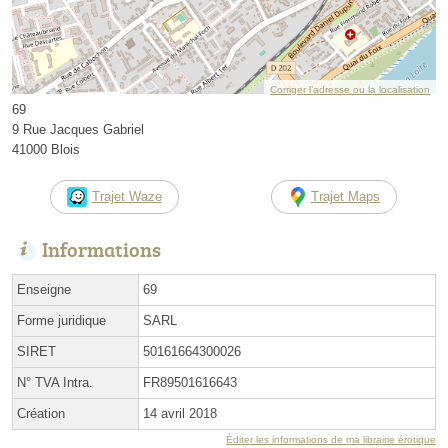
Corriger l’adresse ou la localisation
69
9 Rue Jacques Gabriel
41000 Blois
Trajet Waze
Trajet Maps
Informations
Enseigne
69
Forme juridique
SARL
SIRET
50161664300026
N° TVA Intra.
FR89501616643
Création
14 avril 2018
Éditer les informations de ma librairie érotique