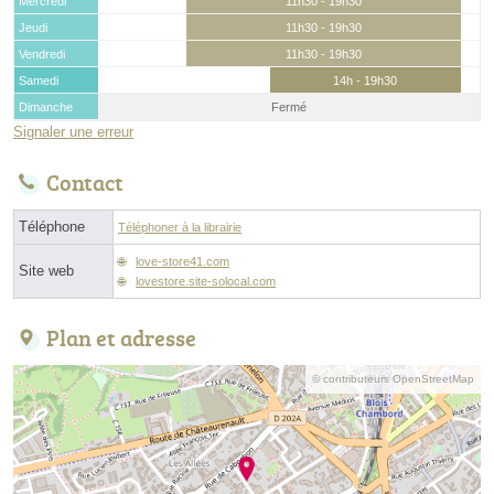
Mercredi
11h30 - 19h30
Jeudi
11h30 - 19h30
Vendredi
11h30 - 19h30
Samedi
14h - 19h30
Dimanche
Fermé
Signaler une erreur
Contact
Téléphone
Téléphoner à la librairie
love-store41.com
Site web
lovestore.site-solocal.com
Plan et adresse
© contributeurs OpenStreetMap