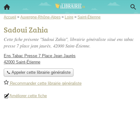
Accueil
>
Auvergne-Rhône-Alpes
>
Loire
>
Saint-Étienne
Sadoui Zahia
Cette fiche présente "Sadoui Zahia", librairie généraliste situé
ens tabac
presse 7 place jean jaurès
, 42000 Saint-Étienne.
Ens Tabac Presse 7 Place Jean Jaurès
42000 Saint-Étienne
📞 Appeler cette librairie généraliste
Recommander cette librairie généraliste
Améliorer cette fiche