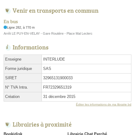
Venir en transports en commun
En bus
Ligne 282, à 770 m
Arrêt LE PUY-EN-VELAY - Gare Routière - Place Mal Leclerc
Informations
Enseigne
INTERLUDE
Forme juridique
SAS
SIRET
32965131900033
N° TVA Intra.
FR72329651319
Création
31 décembre 2015
Éditer les informations de ma librairie bd
Librairies à proximité
Bookidisk
Librairie Chat Perché