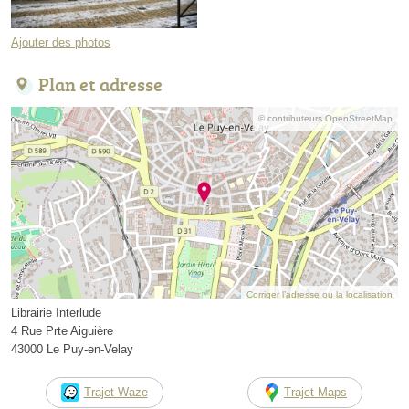
Ajouter des photos
Plan et adresse
© contributeurs OpenStreetMap
Corriger l’adresse ou la localisation
Librairie Interlude
4 Rue Prte Aiguière
43000 Le Puy-en-Velay
Trajet Waze
Trajet Maps