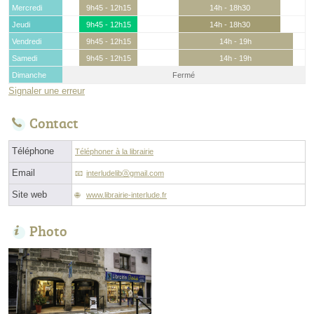
Mercredi
9h45 - 12h15
14h - 18h30
Jeudi
9h45 - 12h15
14h - 18h30
Vendredi
9h45 - 12h15
14h - 19h
Samedi
9h45 - 12h15
14h - 19h
Dimanche
Fermé
Signaler une erreur
Contact
Téléphone
Téléphoner à la librairie
Email
interludelibⓐgmail.com
Site web
www.librairie-interlude.fr
Photo