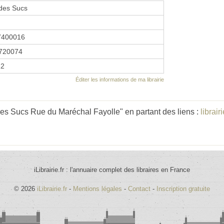
des Sucs
7400016
720074
22
Éditer les informations de ma librairie
es Sucs Rue du Maréchal Fayolle" en partant des liens :
librai
iLibrairie.fr : l'annuaire complet des libraires en France
© 2026
iLibrairie.fr
-
Mentions légales
-
Contact
-
Inscription gratuite