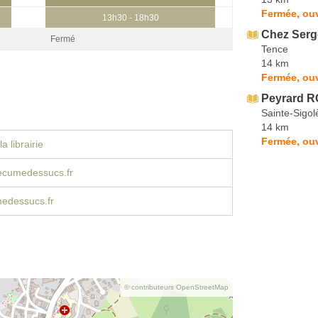
Fermée, ou
13h30 - 18h30
Chez Serg
Fermé
Tence
14 km
Fermée, ouv
Peyrard 
Sainte-Sigol
14 km
Fermée, ou
a librairie
ecumedessucs.fr
edessucs.fr
© contributeurs OpenStreetMap