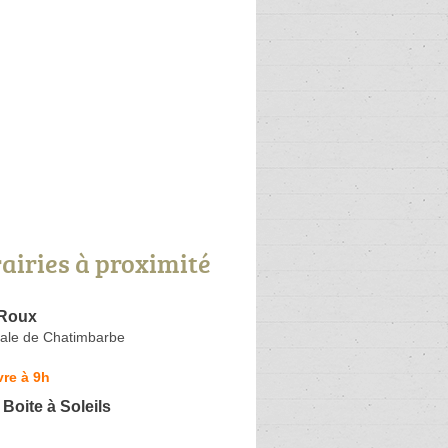
rairies à proximité
 Roux
nale de Chatimbarbe
re à 9h
a Boite à Soleils