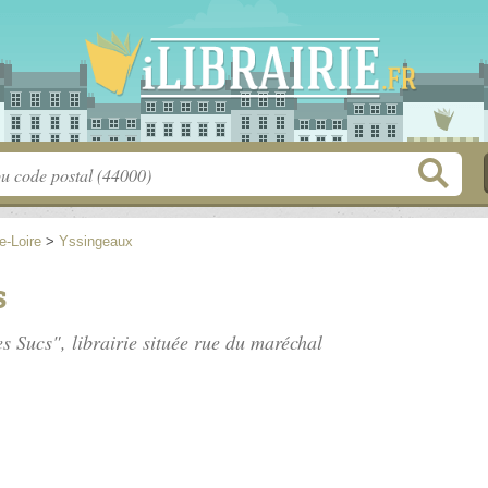
e-Loire
>
Yssingeaux
s
s Sucs", librairie située
rue du maréchal