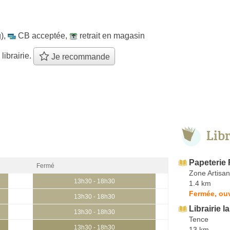
)
,
CB acceptée
,
retrait en magasin
 librairie.
Je recommande
Lib
Papeterie
Fermé
Zone Artisa
13h30 - 18h30
1.4 km
Fermée, ouv
13h30 - 18h30
Librairie l
13h30 - 18h30
Tence
13h30 - 18h30
13 km