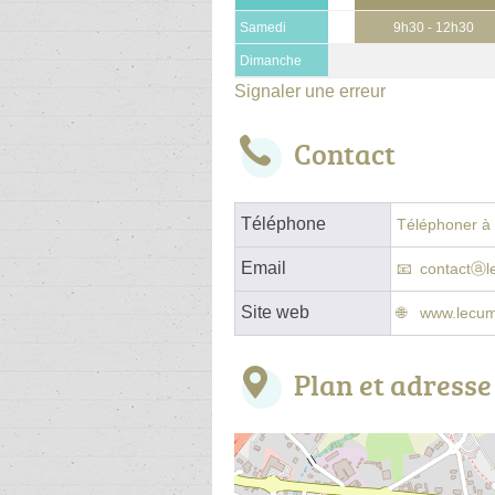
Samedi
9h30 - 12h30
Dimanche
Signaler une erreur
Contact
Téléphone
Téléphoner à l
Email
contactⓐl
Site web
www.lecum
Plan et adresse