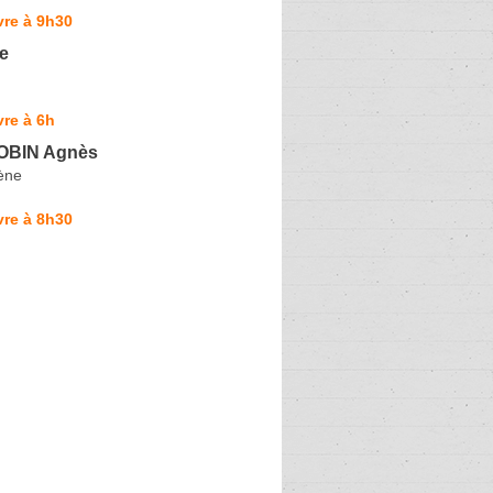
vre à 9h30
e
re à 6h
ROBIN Agnès
ène
vre à 8h30