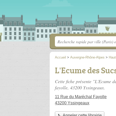
Accueil
>
Auvergne-Rhône-Alpes
>
Haut
L'Ecume des Suc
Cette fiche présente "L'Ecume de
fayolle
, 43200 Yssingeaux.
11 Rue du Maréchal Fayolle
43200 Yssingeaux
📞 Appeler cette librairie