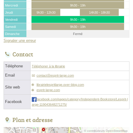
Mercredi
9h30 - 19h
Jeudi
9h30 - 12h30
14h30 - 18h30
Vendredi
9h30 - 19h
Samedi
9h30 - 19h
Dimanche
Fermé
Signaler une erreur
Contact
Téléphone
Téléphoner à la librairie
Email
contactⓐesprit-large.com
librairielespritlarge.over-blog.com
Site web
esprit-large.com
facebook.com/pages/category/Independent-Bookstore/Lesprit-l
Facebook
arge-119043648271275/
Plan et adresse
© contributeurs OpenStreetMap