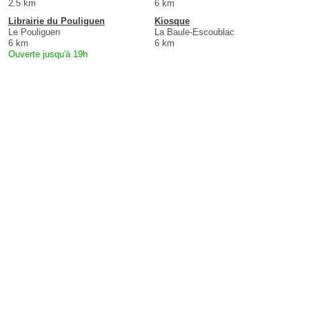
2.5 km
6 km
Librairie du Pouliguen
Kiosque
Le Pouliguen
La Baule-Escoublac
6 km
6 km
Ouverte jusqu'à 19h