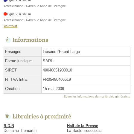
Ligne 1, à 318 m
Arrêt Athanor - 4 Avenue Anne de Bretagne
Ligne 2, à 318 m
Arrêt Athanor - 4 Avenue Anne de Bretagne
Voir tout
Informations
Enseigne
Librairie l'Esprit Large
Forme juridique
SARL
SIRET
49040651900010
N° TVA Intra.
FR05490406519
Création
15 mai 2006
Éditer les informations de ma librairie généraliste
Librairies à proximité
R.D.N
Hall de la Presse
Domaine Tromartin
La Baule-Escoublac