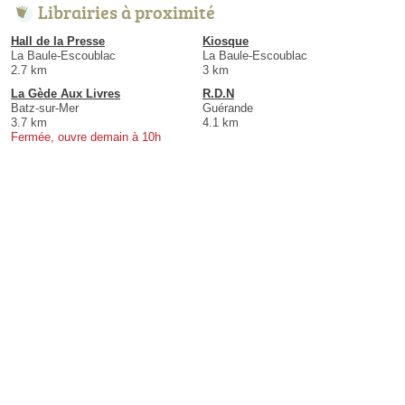
Librairies à proximité
Hall de la Presse
Kiosque
La Baule-Escoublac
La Baule-Escoublac
2.7 km
3 km
La Gède Aux Livres
R.D.N
Batz-sur-Mer
Guérande
3.7 km
4.1 km
Fermée, ouvre demain à 10h