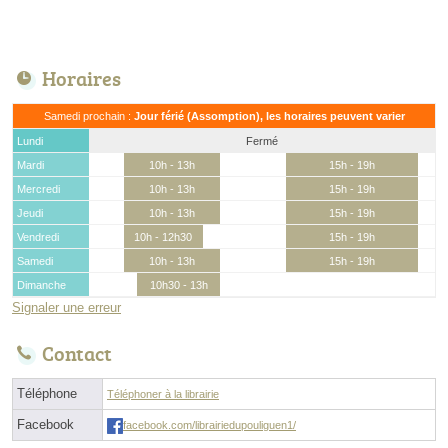
Horaires
Samedi prochain :
Jour férié (Assomption), les horaires peuvent varier
Lundi
Fermé
Mardi
10h - 13h
15h - 19h
Mercredi
10h - 13h
15h - 19h
Jeudi
10h - 13h
15h - 19h
Vendredi
10h - 12h30
15h - 19h
Samedi
10h - 13h
15h - 19h
Dimanche
10h30 - 13h
Signaler une erreur
Contact
Téléphone
Téléphoner à la librairie
Facebook
facebook.com/librairiedupouliguen1/