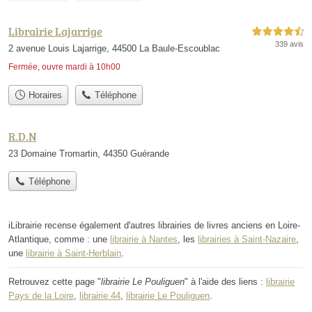
Librairie Lajarrige
4,5 étoiles sur 5
339 avis
2 avenue Louis Lajarrige, 44500 La Baule-Escoublac
Fermée, ouvre mardi à 10h00
Horaires
Téléphone
R.D.N
23 Domaine Tromartin, 44350 Guérande
Téléphone
iLibrairie recense également d'autres librairies de livres anciens en Loire-
Atlantique, comme : une
librairie à Nantes
, les
librairies à Saint-Nazaire
,
une
librairie à Saint-Herblain
.
Retrouvez cette page "
librairie Le Pouliguen
" à l'aide des liens :
librairie
Pays de la Loire
,
librairie 44
,
librairie Le Pouliguen
.