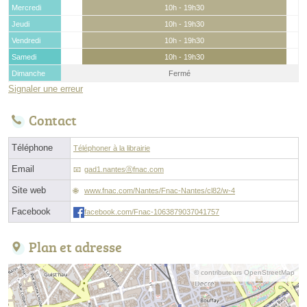
Mercredi
10h - 19h30
Jeudi
10h - 19h30
Vendredi
10h - 19h30
Samedi
10h - 19h30
Dimanche
Fermé
Signaler une erreur
Contact
Téléphone
Téléphoner à la librairie
Email
gad1.nantesⓐfnac.com
Site web
www.fnac.com/Nantes/Fnac-Nantes/cl82/w-4
Facebook
facebook.com/Fnac-1063879037041757
Plan et adresse
© contributeurs OpenStreetMap