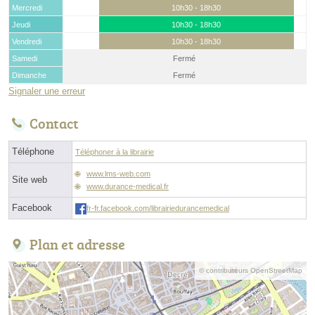
Mercredi
10h30 - 18h30
Jeudi
10h30 - 18h30
Vendredi
10h30 - 18h30
Samedi
Fermé
Dimanche
Fermé
Signaler une erreur
Contact
Téléphone
Téléphoner à la librairie
www.lms-web.com
Site web
www.durance-medical.fr
Facebook
fr-fr.facebook.com/librairiedurancemedical
Plan et adresse
© contributeurs OpenStreetMap