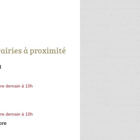
rairies à proximité
d
re demain à 10h
re demain à 10h
ore