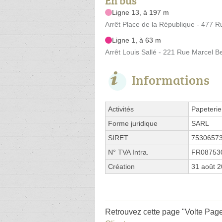
En bus
Ligne 13, à 197 m
Arrêt Place de la République - 477 R
Ligne 1, à 63 m
Arrêt Louis Sallé - 221 Rue Marcel Be
Informations
Activités
Papeterie
Forme juridique
SARL
SIRET
7530657
N° TVA Intra.
FR08753
Création
31 août 
Retrouvez cette page "Volte Pages