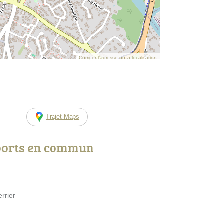
Corriger l’adresse ou la localisation
Trajet Maps
ports en commun
rrier