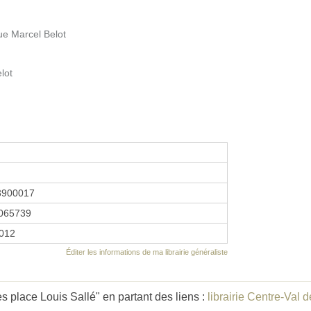
ue Marcel Belot
lot
3900017
065739
2012
Éditer les informations de ma librairie généraliste
 place Louis Sallé" en partant des liens :
librairie Centre-Val d