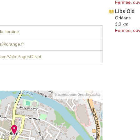
Fermée, ouv
Libs'Old
Orléans
3.9 km
Fermée, ouv
a librairie
esⓐorange.fr
om/VoltePagesOlivet.
© contributeurs OpenStreetMap