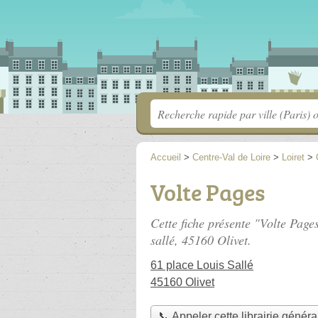
Accueil
>
Centre-Val de Loire
>
Loiret
>
Volte Pages
Cette fiche présente "Volte Pages
sallé
, 45160 Olivet.
61 place Louis Sallé
45160 Olivet
📞 Appeler cette librairie généra