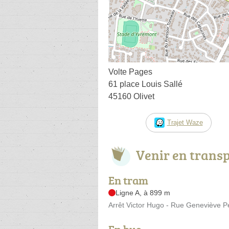
Volte Pages
61 place Louis Sallé
45160 Olivet
Trajet Waze
Venir en trans
En tram
Ligne A, à 899 m
Arrêt Victor Hugo - Rue Geneviève Pe