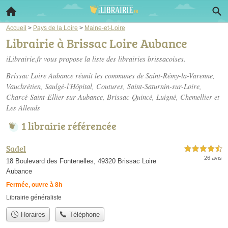
Accueil
>
Pays de la Loire
>
Maine-et-Loire
Librairie à Brissac Loire Aubance
iLibrairie.fr vous propose la liste des
librairies brissacoises
.
Brissac Loire Aubance réunit les communes de Saint-Rémy-la-Varenne,
Vauchrétien, Saulgé-l'Hôpital, Coutures, Saint-Saturnin-sur-Loire,
Charcé-Saint-Ellier-sur-Aubance, Brissac-Quincé, Luigné, Chemellier et
Les Alleuds
1 librairie référencée
Sadel
4,5 étoiles sur 5
26 avis
18 Boulevard des Fontenelles, 49320 Brissac Loire
Aubance
Fermée, ouvre à 8h
Librairie généraliste
Horaires
Téléphone