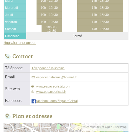
Mardi
10h - 12h30
14h - 18h30
Mercredi
10h - 12h30
14h - 18h30
Jeudi
10h - 12h30
14h - 18h30
Vendredi
10h - 12h30
14h - 18h30
10h30 -
Samedi
14h - 18h30
12h30
Dimanche
Fermé
Signaler une erreur
Contact
Téléphone
Téléphoner à la librairie
Email
espacecristalsasⓐhotmail.fr
www.espacecristal.com
Site web
www.espacecristal.fr
Facebook
facebook.com/EspaceCristal
Plan et adresse
© contributeurs OpenStreetMap