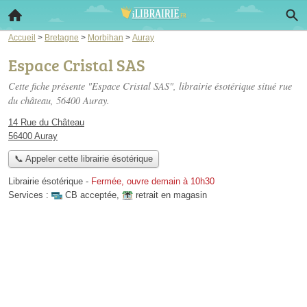
Accueil
>
Bretagne
>
Morbihan
>
Auray
Espace Cristal SAS
Cette fiche présente "Espace Cristal SAS", librairie ésotérique situé
rue
du château
, 56400 Auray.
14 Rue du Château
56400 Auray
📞 Appeler cette librairie ésotérique
Librairie ésotérique
-
Fermée, ouvre demain à 10h30
Services :
CB acceptée
,
retrait en magasin