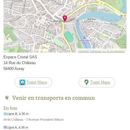
Corriger l’adresse ou la localisation
Espace Cristal SAS
14 Rue du Château
56400 Auray
Trajet Waze
Trajet Maps
Venir en transports en commun
En bus
Ligne B, à 36 m
Arrêt Château - 7 Avenue President Wilson
Ligne A, à 36 m