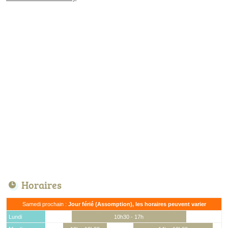
Horaires
Samedi prochain :
Jour férié (Assomption), les horaires peuvent varier
Lundi
10h30 - 17h