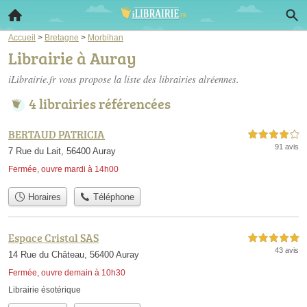
Accueil
>
Bretagne
>
Morbihan
Librairie à Auray
iLibrairie.fr vous propose la liste des
librairies alréennes
.
4 librairies référencées
BERTAUD PATRICIA
4,0 étoiles sur 5
91 avis
7 Rue du Lait, 56400 Auray
Fermée, ouvre mardi à 14h00
Horaires
Téléphone
Espace Cristal SAS
5,0 étoiles sur 5
43 avis
14 Rue du Château, 56400 Auray
Fermée, ouvre demain à 10h30
Librairie ésotérique