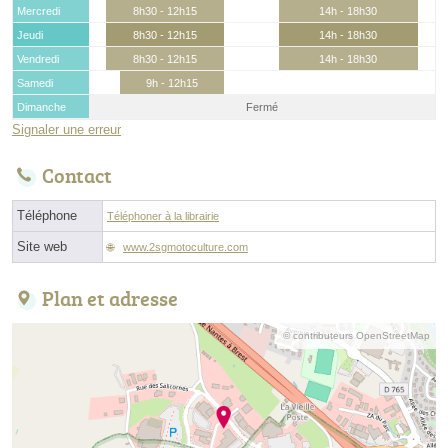
Mercredi
8h30 - 12h15
14h - 18h30
Jeudi
8h30 - 12h15
14h - 18h30
Vendredi
8h30 - 12h15
14h - 18h30
Samedi
9h - 12h15
Dimanche
Fermé
Signaler une erreur
Contact
Téléphone
Téléphoner à la librairie
Site web
www.2sgmotoculture.com
Plan et adresse
© contributeurs OpenStreetMap