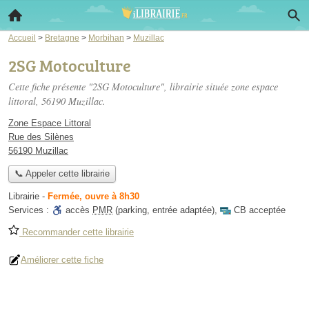
Accueil
>
Bretagne
>
Morbihan
>
Muzillac
2SG Motoculture
Cette fiche présente "2SG Motoculture", librairie située
zone espace
littoral
, 56190 Muzillac.
Zone Espace Littoral
Rue des Silènes
56190 Muzillac
📞 Appeler cette librairie
Librairie
-
Fermée, ouvre à 8h30
Services :
accès
PMR
(parking, entrée adaptée)
,
CB acceptée
Recommander cette librairie
Améliorer cette fiche